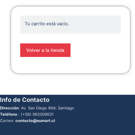
Tu carrito está vacío.
Volver a la tienda
Info de Contacto
Dirección
: Av. San Diego 894; Santiago
Teléfono
:
(+56) 962009631
Correo:
contacto@sumart.cl